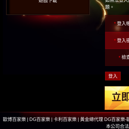
如無法登入請洽
遊戲下載
題。
登入
*
登入
*
檢
*
歐博百家樂 | DG百家樂 | 卡利百家樂 | 黃金總代理 DG
本公司合法