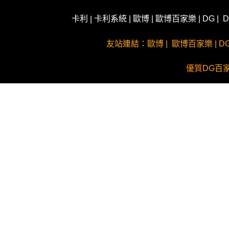
卡利
卡利系統
|
歐博
|
歐博百家樂
|
DG
|
|
友站連結：
歐博
|
歐博百家樂
|
D
優質
DG百