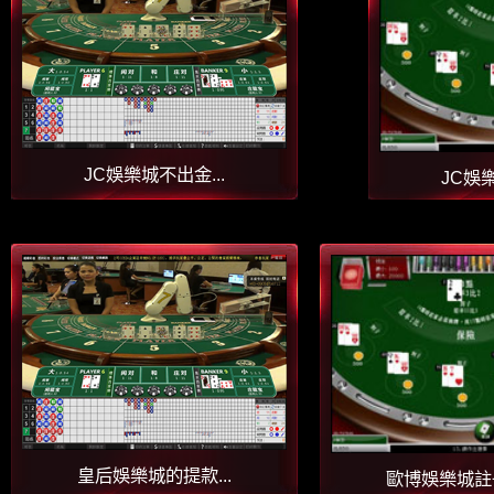
JC娛樂城不出金...
JC娛樂
皇后娛樂城的提款...
歐博娛樂城註冊