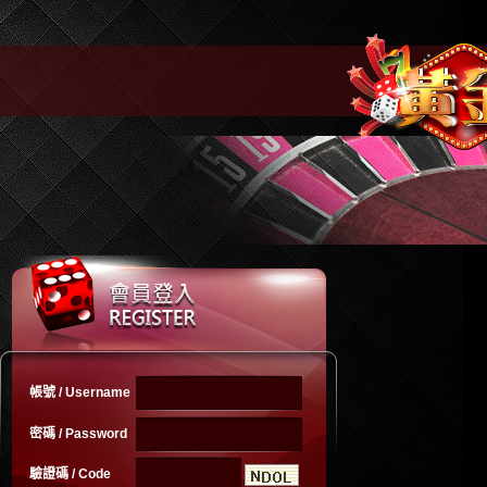
帳號 / Username
密碼 / Password
驗證碼 / Code