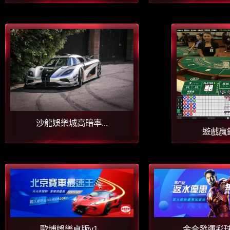
沙龍娛樂城高賠率...
遊戲贏錢
歐博娛樂卓版v1...
金合發運彩球版